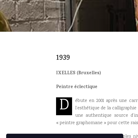
1939
IXELLES (Bruxelles)
Peintre éclectique
D
ébute en 2001 après une carr
l’esthétique de la calligraphie 
une authentique source d’ins
« peintre graphomane » pour cette rais
Présente une oeuvre aux multiples niv